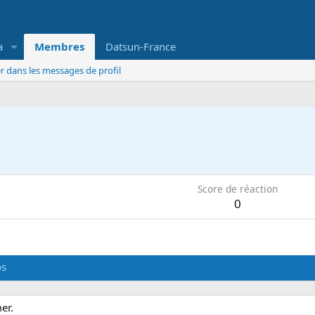
a
Membres
Datsun-France
r dans les messages de profil
Score de réaction
0
os
er.