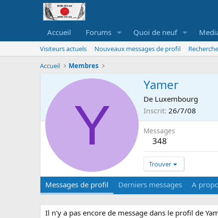
Accueil
Forums
Quoi de neuf
Medi
Visiteurs actuels
Nouveaux messages de profil
Recherche
Accueil
Membres
Yamer
Y
De
Luxembourg
Inscrit
26/7/08
Messages
348
Trouver
Messages de profil
Derniers messages
A prop
Il n'y a pas encore de message dans le profil de Yam