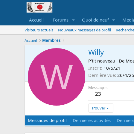
Accueil
Forums
Quoi de neuf
Medi
Visiteurs actuels
Nouveaux messages de profil
Recherche
Accueil
Membres
Willy
W
P'tit nouveau
·
De
Mos
Inscrit
10/5/21
Dernière vue
26/4/2
Messages
23
Trouver
Messages de profil
Dernières activités
Dernier