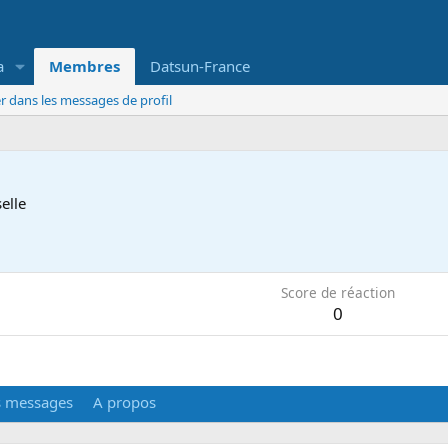
a
Membres
Datsun-France
r dans les messages de profil
elle
5
Score de réaction
0
s messages
A propos