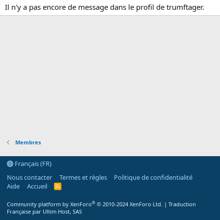
Il n'y a pas encore de message dans le profil de trumftager.
Membres
Français (FR)
Nous contacter
Termes et règles
Politique de confidentialité
Aide
Accueil
R
S
S
®
Community platform by XenForo
© 2010-2024 XenForo Ltd.
|
Traduction
Française par Ultim Host, SAS