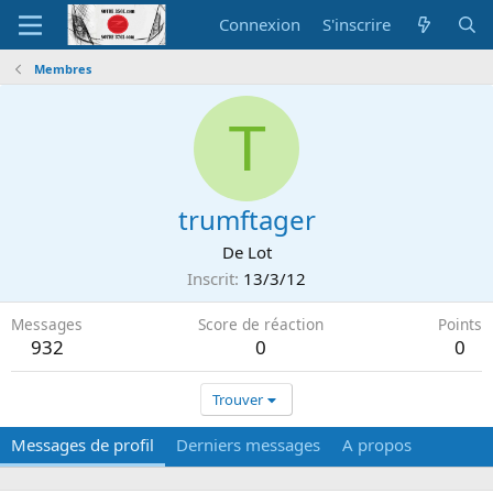
Connexion
S'inscrire
Membres
T
trumftager
De
Lot
Inscrit
13/3/12
Messages
Score de réaction
Points
932
0
0
Trouver
Messages de profil
Derniers messages
A propos