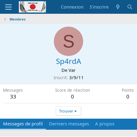
Connexion
S'inscrire
Membres
S
Sp4rdA
De
Var
Inscrit
3/9/11
Messages
Score de réaction
Points
33
0
0
Trouver
Messages de profil
Derniers messages
A propos