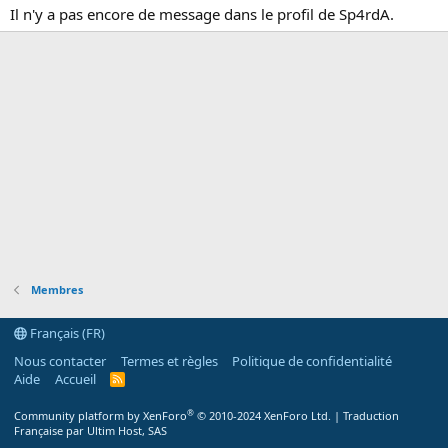
Il n'y a pas encore de message dans le profil de Sp4rdA.
Membres
Français (FR)
Nous contacter
Termes et règles
Politique de confidentialité
Aide
Accueil
R
S
S
®
Community platform by XenForo
© 2010-2024 XenForo Ltd.
|
Traduction
Française par Ultim Host, SAS