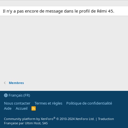
Il n'y a pas encore de message dans le profil de Rémi 45.
Membres
Français (FR)
Nous contacter
Termes et règles
Politique de confidentialité
Aide
Accueil
R
S
S
®
Community platform by XenForo
© 2010-2024 XenForo Ltd.
|
Traduction
Française par Ultim Host, SAS