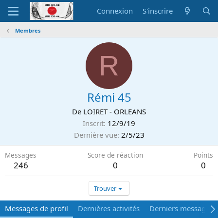
Connexion
S'inscrire
Membres
R
Rémi 45
De
LOIRET - ORLEANS
Inscrit
12/9/19
Dernière vue
2/5/23
Messages
Score de réaction
Points
246
0
0
Trouver
Messages de profil
Dernières activités
Derniers messages