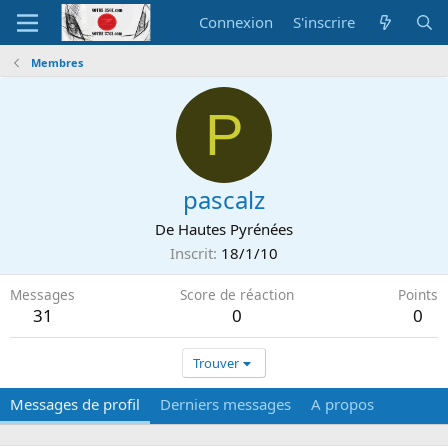
Connexion
S'inscrire
Membres
P
pascalz
De
Hautes Pyrénées
Inscrit
18/1/10
Messages
Score de réaction
Points
31
0
0
Trouver
Messages de profil
Derniers messages
A propos