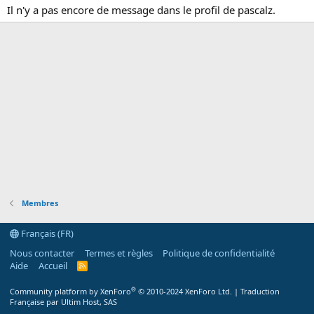
Il n'y a pas encore de message dans le profil de pascalz.
Membres
Français (FR)
Nous contacter
Termes et règles
Politique de confidentialité
Aide
Accueil
R
S
S
®
Community platform by XenForo
© 2010-2024 XenForo Ltd.
|
Traduction
Française par Ultim Host, SAS