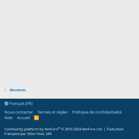
Membres
Français (FR)
Nous contacter
Termes et règles
Politique de confidentialité
Aide
Accueil
R
S
S
®
Community platform by XenForo
© 2010-2024 XenForo Ltd.
|
Traduction
Française par Ultim Host, SAS