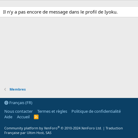
Il n'y a pas encore de message dans le profil de Iyoku.
Membres
Français (FR)
Nous contacter
Termes et règles
Politique de confidentialité
Aide
Accueil
R
S
S
®
Community platform by XenForo
© 2010-2024 XenForo Ltd.
|
Traduction
Française par Ultim Host, SAS