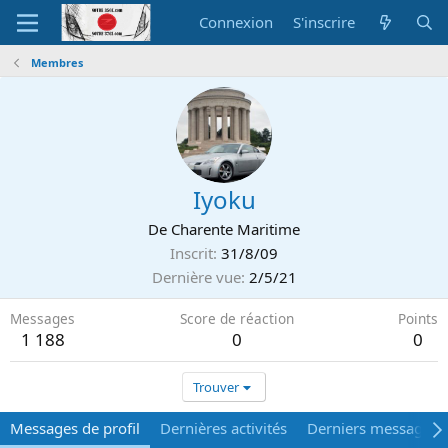
Connexion
S'inscrire
Membres
Iyoku
De
Charente Maritime
Inscrit
31/8/09
Dernière vue
2/5/21
Messages
Score de réaction
Points
1 188
0
0
Trouver
Messages de profil
Dernières activités
Derniers messages