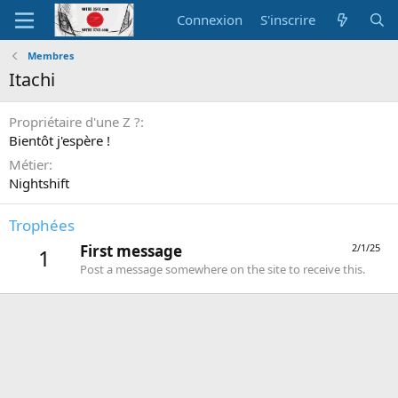
Connexion
S'inscrire
Membres
Itachi
Propriétaire d'une Z ?
Bientôt j'espère !
Métier
Nightshift
Trophées
First message
2/1/25
1
Post a message somewhere on the site to receive this.