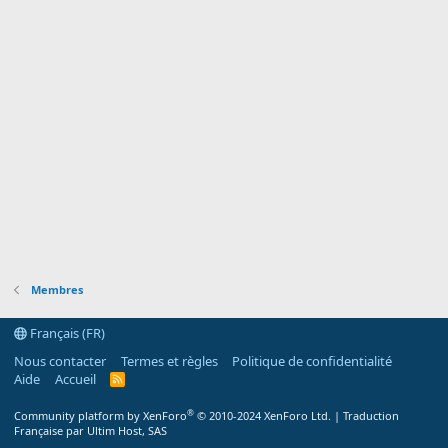
Membres
Français (FR)
Nous contacter
Termes et règles
Politique de confidentialité
Aide
Accueil
R
S
S
®
Community platform by XenForo
© 2010-2024 XenForo Ltd.
|
Traduction
Française par Ultim Host, SAS