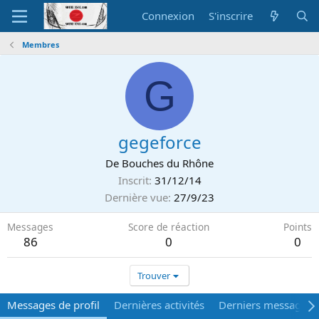
Connexion
S'inscrire
Membres
G
gegeforce
De
Bouches du Rhône
Inscrit
31/12/14
Dernière vue
27/9/23
Messages
Score de réaction
Points
86
0
0
Trouver
Messages de profil
Dernières activités
Derniers messages