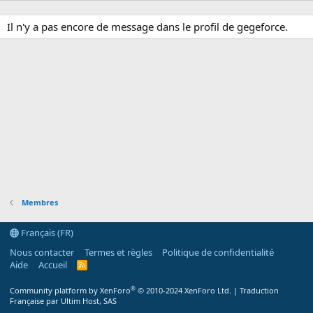
Il n'y a pas encore de message dans le profil de gegeforce.
Membres
Français (FR)
Nous contacter
Termes et règles
Politique de confidentialité
Aide
Accueil
R
S
S
®
Community platform by XenForo
© 2010-2024 XenForo Ltd.
|
Traduction
Française par Ultim Host, SAS