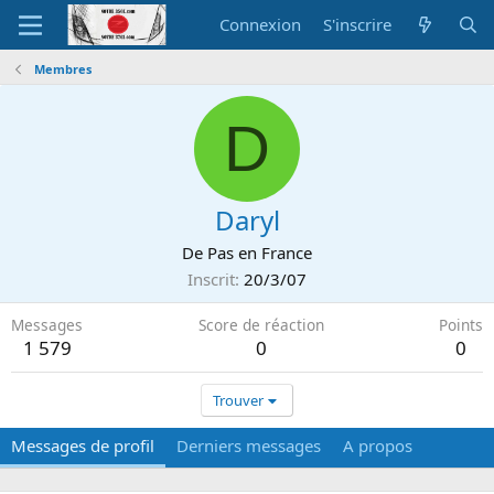
Connexion
S'inscrire
Membres
D
Daryl
De
Pas en France
Inscrit
20/3/07
Messages
Score de réaction
Points
1 579
0
0
Trouver
Messages de profil
Derniers messages
A propos