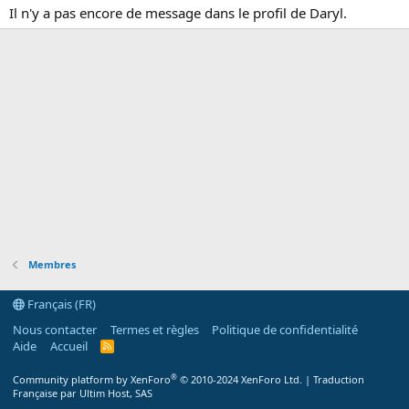
Il n'y a pas encore de message dans le profil de Daryl.
Membres
Français (FR)
Nous contacter
Termes et règles
Politique de confidentialité
Aide
Accueil
R
S
S
®
Community platform by XenForo
© 2010-2024 XenForo Ltd.
|
Traduction
Française par Ultim Host, SAS