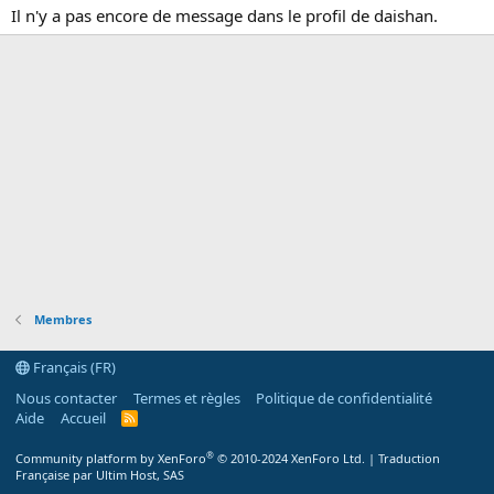
Il n'y a pas encore de message dans le profil de daishan.
Membres
Français (FR)
Nous contacter
Termes et règles
Politique de confidentialité
Aide
Accueil
R
S
S
®
Community platform by XenForo
© 2010-2024 XenForo Ltd.
|
Traduction
Française par Ultim Host, SAS