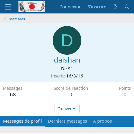
Connexion
S'inscrire
Membres
D
daishan
De
91
Inscrit
16/3/16
Messages
Score de réaction
Points
68
0
0
Trouver
Messages de profil
Derniers messages
A propos