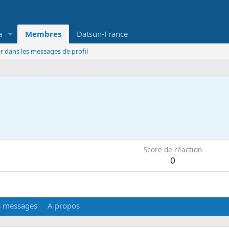
a
Membres
Datsun-France
r dans les messages de profil
5
Score de réaction
0
s messages
A propos