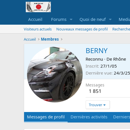
Accueil
Forums
Quoi de neuf
Medi
Visiteurs actuels
Nouveaux messages de profil
Recherche
Accueil
Membres
BERNY
Reconnu
·
De
Rhône
Inscrit
27/1/05
Dernière vue
24/3/2
Messages
1 851
Trouver
Messages de profil
Dernières activités
Dernier