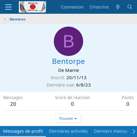
Connexion
S'inscrire
Membres
B
Bentorpe
De
Marne
Inscrit
20/11/13
Dernière vue
6/8/23
Messages
Score de réaction
Points
20
0
0
Trouver
Messages de profil
Dernières activités
Derniers messages