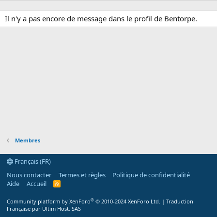
Il n'y a pas encore de message dans le profil de Bentorpe.
Membres
Français (FR)
Nous contacter
Termes et règles
Politique de confidentialité
Aide
Accueil
R
S
S
®
Community platform by XenForo
© 2010-2024 XenForo Ltd.
|
Traduction
Française par Ultim Host, SAS