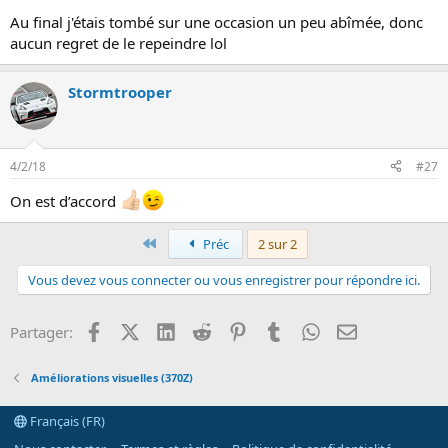
Au final j'étais tombé sur une occasion un peu abîmée, donc
aucun regret de le repeindre lol
Stormtrooper
4/2/18
#27
On est d’accord
Premier
Préc
2 sur 2
Vous devez vous connecter ou vous enregistrer pour répondre ici.
Facebook
X (Twitter)
LinkedIn
Reddit
Pinterest
Tumblr
WhatsApp
Email
Partager:
Améliorations visuelles (370Z)
Français (FR)