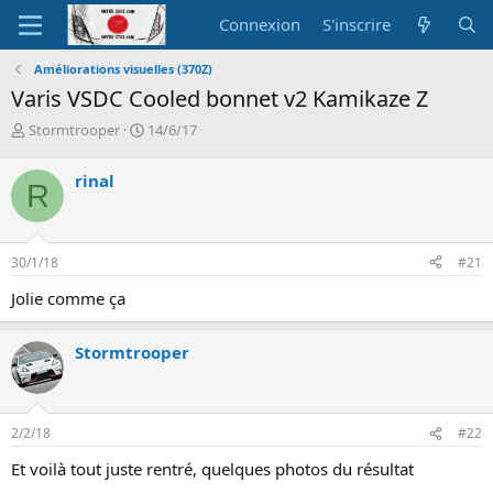
Connexion
S'inscrire
Améliorations visuelles (370Z)
Varis VSDC Cooled bonnet v2 Kamikaze Z
A
D
Stormtrooper
14/6/17
u
a
t
t
rinal
R
e
e
u
d
r
e
d
d
30/1/18
#21
e
é
l
b
Jolie comme ça
a
u
d
t
i
Stormtrooper
s
c
u
s
2/2/18
#22
s
i
Et voilà tout juste rentré, quelques photos du résultat
o