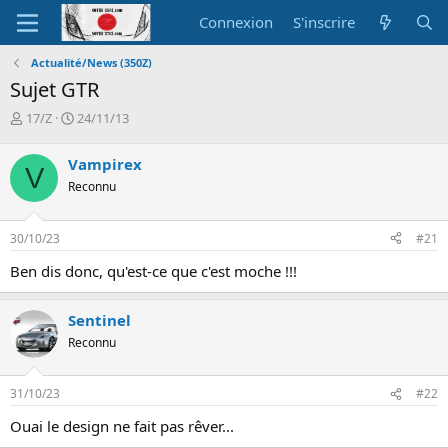
Connexion
S'inscrire
Actualité/News (350Z)
Sujet GTR
A
D
17/Z
24/11/13
u
a
t
t
Vampirex
V
e
e
Reconnu
u
d
r
e
d
d
30/10/23
#21
e
é
l
b
Ben dis donc, qu'est-ce que c'est moche !!!
a
u
d
t
i
Sentinel
s
Reconnu
c
u
s
31/10/23
#22
s
i
Ouai le design ne fait pas rêver...
o