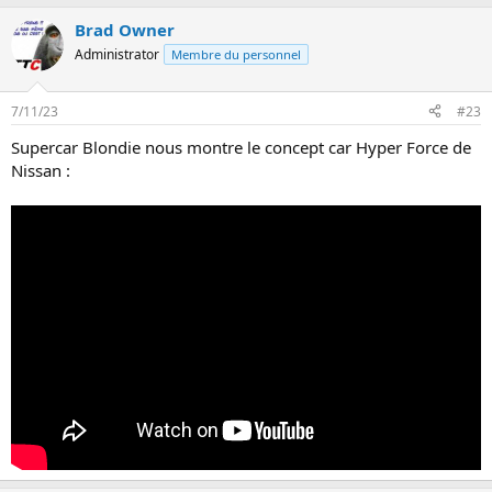
n
Brad Owner
Administrator
Membre du personnel
7/11/23
#23
Supercar Blondie nous montre le concept car Hyper Force de
Nissan :