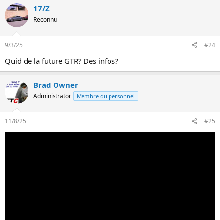
17/Z
Reconnu
9/3/25
#24
Quid de la future GTR? Des infos?
Brad Owner
Administrator
Membre du personnel
11/8/25
#25