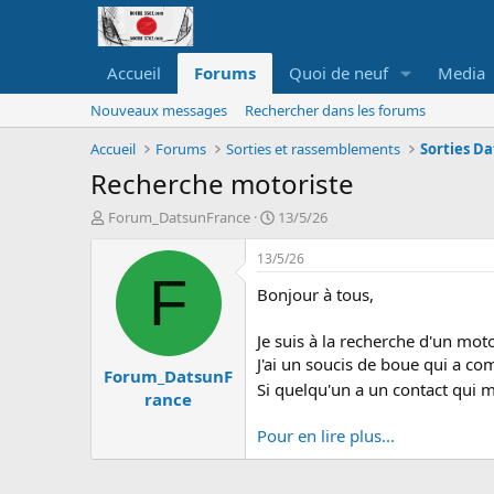
Accueil
Forums
Quoi de neuf
Media
Nouveaux messages
Rechercher dans les forums
Accueil
Forums
Sorties et rassemblements
Sorties D
Recherche motoriste
A
D
Forum_DatsunFrance
13/5/26
u
a
t
t
13/5/26
e
e
F
Bonjour à tous,
u
d
r
e
d
d
Je suis à la recherche d'un moto
e
é
J'ai un soucis de boue qui a com
Forum_DatsunF
l
b
Si quelqu'un a un contact qui m
a
u
rance
d
t
i
Pour en lire plus...
s
c