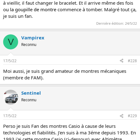
à vieillir, il faut changer le bracelet. Et il arrive même des fois
o
u la goupille de montre
commence à tomber. Malgré tout ça,
je suis un fan.
Dernière édition:
24/5/22
Vampirex
V
Reconnu
17/5/22
#228
Moi aussi, je suis grand amateur de montres mécaniques
(membre de FAM).
Sentinel
Reconnu
17/5/22
#229
Perso je suis Fan des montres Casio à cause de leurs
technologies et fiabilités. J'en suis à ma 3éme depuis 1993. En
1993 j'ai cette montre Casio (ci-dessous) avec Altimètre,