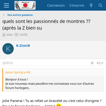
Connexion
S'inscrire
Vos autres passions
quels sont les passionnés de montres ??
(après la Z bien su
A
D
mba
1/6/05
u
a
t
t
K-ZimiR
K
e
e
u
d
r
e
d
d
22/7/13
#221
e
é
l
b
Jason Spring a dit:
a
u
d
t
Bonjour à tous !
i
Je suis nouveau mais peutêtre me connaissez vous sur d'autres
s
forum horlogers.
c
u
s
Jolie Panerai ! Tu as refait un bracelet ou c'est celui d'origine ?
s