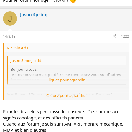
Pour le forum horloger ... FAM ?
i
o
n
Jason Spring
J
14/8/13
#222
K-ZimiR a dit:
Jason Spring a dit:
Bonjour à tous !
Je suis nouveau mais peutêtre me connaissez vous sur d'autres
forum horlogers.
Cliquez pour agrandir...
Jolie Panerai ! Tu as refait un bracelet ou c'est celui d'origine ?
Cliquez pour agrandir...
Pour le forum horloger ... FAM ?
Pour les bracelets j en possède plusieurs. Des sur mesure
signés canotage, et des officiels panerai.
Quand aux forum je suis sur FAM, VRF, montre mécanique,
MDP, et bien d autres.