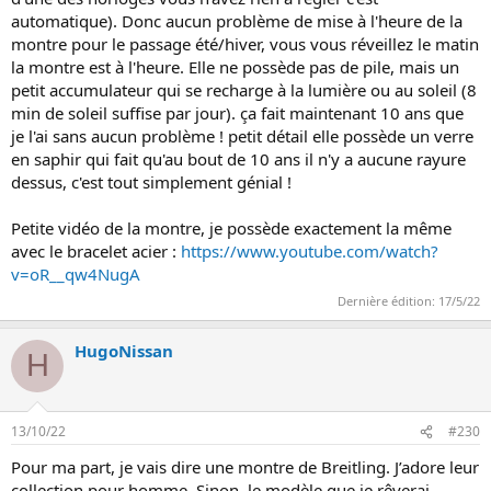
automatique). Donc aucun problème de mise à l'heure de la
montre pour le passage été/hiver, vous vous réveillez le matin
la montre est à l'heure. Elle ne possède pas de pile, mais un
petit accumulateur qui se recharge à la lumière ou au soleil (8
min de soleil suffise par jour). ça fait maintenant 10 ans que
je l'ai sans aucun problème ! petit détail elle possède un verre
en saphir qui fait qu'au bout de 10 ans il n'y a aucune rayure
dessus, c'est tout simplement génial !
Petite vidéo de la montre, je possède exactement la même
avec le bracelet acier :
https://www.youtube.com/watch?
v=oR__qw4NugA
Dernière édition:
17/5/22
HugoNissan
H
13/10/22
#230
Pour ma part, je vais dire une montre de Breitling. J’adore leur
collection pour homme. Sinon, le modèle que je rêverai