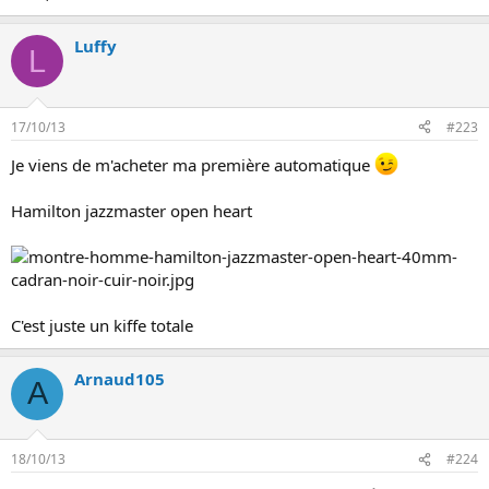
Luffy
L
17/10/13
#223
Je viens de m'acheter ma première automatique
Hamilton jazzmaster open heart
C'est juste un kiffe totale
Arnaud105
A
18/10/13
#224