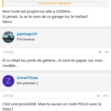
Enfin vu le kilométrage de la voiture, l'encrassement et tres peu
Cliquez pour agrandir...
probable.
Sur la vidéo, on voit qu'il injecte du 12V pour faire fonctionner
Mon huile est propre oui elle a 2500km...
l'electrovanne , mais il ne dit pas (enfin, vu mon niveau en Anglais) si
Si jamais, tu as le nom de ce garage sur le Haillan?
la bobine est coupée ou si c'est un blocage mécanique.
Merci
Je pense que si il y a defaut relevé par l'obd , c'est la bobine de
l'electrovanne qui est coupée.
Il y a un petit garage spécialisé japonaises sur le Haillan, j'ai pas testé
jejelaspi33
(je fais tout sur mes véhicules à part la vidange complete BA, faute
P'tit nouveau
de machine).
Tu vas faire l'opération toi même ?
15/5/26
#9
Et si c'était les joints de gallerie...ils sont en papier sur mon
modèle...
Zone370zzz
Z
Bon potentiel :)
15/5/26
#10
C'est une possibilité. Mais tu aurais un code P0524 avec le
P0021