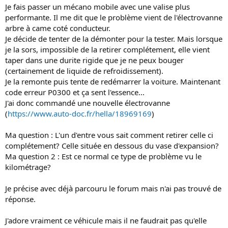
i
Je fais passer un mécano mobile avec une valise plus
o
performante. Il me dit que le problème vient de l'électrovanne
n
arbre à came coté conducteur.
Je décide de tenter de la démonter pour la tester. Mais lorsque
je la sors, impossible de la retirer complétement, elle vient
taper dans une durite rigide que je ne peux bouger
(certainement de liquide de refroidissement).
Je la remonte puis tente de redémarrer la voiture. Maintenant
code erreur P0300 et ça sent l'essence...
J'ai donc commandé une nouvelle électrovanne
(
https://www.auto-doc.fr/hella/18969169
)
Ma question : L'un d'entre vous sait comment retirer celle ci
complétement? Celle située en dessous du vase d'expansion?
Ma question 2 : Est ce normal ce type de problème vu le
kilométrage?
Je précise avec déjà parcouru le forum mais n'ai pas trouvé de
réponse.
J'adore vraiment ce véhicule mais il ne faudrait pas qu'elle