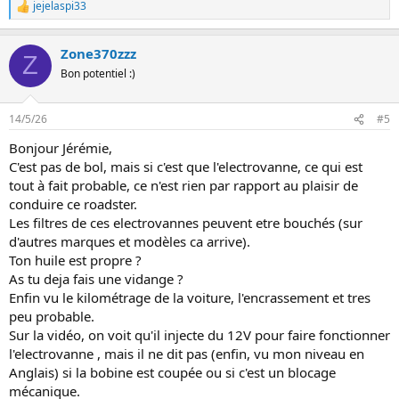
jejelaspi33
L
e
s
Zone370zzz
r
Z
é
Bon potentiel :)
a
c
t
14/5/26
#5
i
o
Bonjour Jérémie,
n
C'est pas de bol, mais si c'est que l'electrovanne, ce qui est
s
:
tout à fait probable, ce n'est rien par rapport au plaisir de
conduire ce roadster.
Les filtres de ces electrovannes peuvent etre bouchés (sur
d'autres marques et modèles ca arrive).
Ton huile est propre ?
As tu deja fais une vidange ?
Enfin vu le kilométrage de la voiture, l'encrassement et tres
peu probable.
Sur la vidéo, on voit qu'il injecte du 12V pour faire fonctionner
l'electrovanne , mais il ne dit pas (enfin, vu mon niveau en
Anglais) si la bobine est coupée ou si c'est un blocage
mécanique.