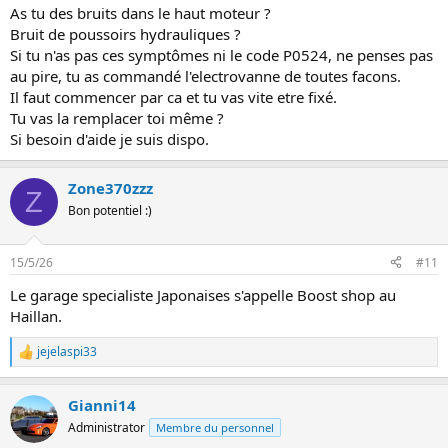
As tu des bruits dans le haut moteur ?
Bruit de poussoirs hydrauliques ?
Si tu n'as pas ces symptômes ni le code P0524, ne penses pas
au pire, tu as commandé l'electrovanne de toutes facons.
Il faut commencer par ca et tu vas vite etre fixé.
Tu vas la remplacer toi même ?
Si besoin d'aide je suis dispo.
Zone370zzz
Z
Bon potentiel :)
15/5/26
#11
Le garage specialiste Japonaises s'appelle Boost shop au
Haillan.
jejelaspi33
L
e
s
Gianni14
r
é
Administrator
Membre du personnel
a