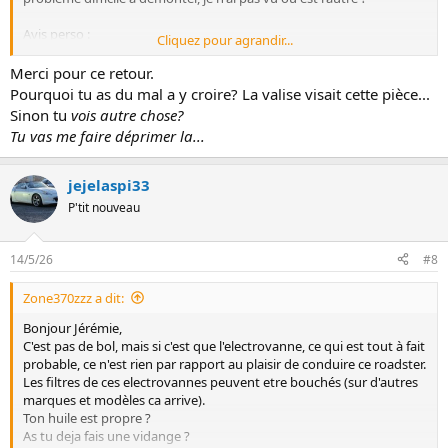
Avis perso :
Cliquez pour agrandir...
- Pas étonnant sur la Vidéo au vu de la rouille omniprésente sur
presque tout ce que l'on voit ( Je veux pas voir l'état du chassis .... )
Merci pour ce retour.
- Pas sûr de ton diag ... , j'ai du mal à y croire
Pourquoi tu as du mal a y croire? La valise visait cette pièce...
Sinon tu
vois autre chose?
Tu vas me faire déprimer la...
jejelaspi33
P'tit nouveau
14/5/26
#8
Zone370zzz a dit:
Bonjour Jérémie,
C'est pas de bol, mais si c'est que l'electrovanne, ce qui est tout à fait
probable, ce n'est rien par rapport au plaisir de conduire ce roadster.
Les filtres de ces electrovannes peuvent etre bouchés (sur d'autres
marques et modèles ca arrive).
Ton huile est propre ?
As tu deja fais une vidange ?