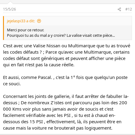
c
t
15/5/26
#12
i
o
jejelaspi33 a dit:
n
s
Merci pour ce retour.
:
Pourquoi tu as du mal a y croire? La valise visait cette pièce...
C'est avec une Valise Nissan ou Multimarque que tu as trouvé
les codes défauts ? ; Parce qu'avec une Multimarque, certains
codes défaut sont génériques et peuvent afficher une pièce
qui en fait n'est pas la cause réelle.
Et aussi, comme Pascal. , c'est la 1° fois que quelqu'un poste
ce souci.
Concernant les joints de gallerie, il faut arrêter de fabuller la-
dessus ; De nombreux Z'istes ont parcouru pas loin des 200
000 Kms voir plus sans jamais avoir de soucis et c'est
facilement vérifiable avec les PSI , si tu est à chaud en-
dessous des 15 PSI , effectivement, là, ils peuvent être en
cause mais la voiture ne brouterait pas logiquement.