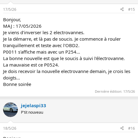
c
t
17/5/26
#15
i
o
Bonjour,
n
MAJ : 17/05/2026
s
:
Je viens d'inverser les 2 electrovannes.
Je la démarre, et là pas de soucis. Je commence à rouler
tranquillement et teste avec l'OBD2.
P0011 s'affiche mais avec un P254...
La bonne nouvelle est que le soucis à suivi l'électrovanne.
La mauvaise est ce P0524.
Je dois recevoir la nouvelle electrovanne demain, je crois les
doigts...
Bonne soirée
Dernière édition:
17/5/26
jejelaspi33
P'tit nouveau
18/5/26
#16