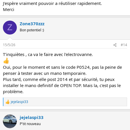
J'espère vraiment pouvoir a réutiliser rapidement.
Merci
Zone370zzz
Z
Bon potentiel :)
15/5/26
#14
T'inquiètes , ca va le faire avec l'electrovanne.
Oui, pour le moment et sans le code P0524, pas la peine de
penser à tester avec un mano temporaire.
Plus tard, comme elle post 2014 et par sécurité, tu peux
installer le mano definitif de OPEN TOP. Mais la, c'est pas le
problème.
jejelaspi33
L
e
s
jejelaspi33
r
é
P'tit nouveau
a