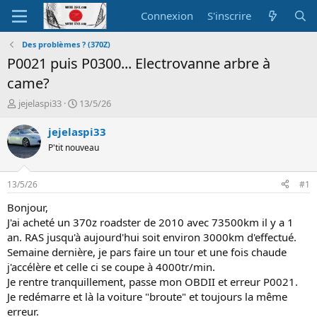
Connexion
S'inscrire
Des problèmes ? (370Z)
P0021 puis P0300... Electrovanne arbre à
came?
A
D
jejelaspi33
13/5/26
u
a
t
t
jejelaspi33
e
e
P'tit nouveau
u
d
r
e
d
d
13/5/26
#1
e
é
l
b
Bonjour,
a
u
J'ai acheté un 370z roadster de 2010 avec 73500km il y a 1
d
t
an. RAS jusqu'à aujourd'hui soit environ 3000km d'effectué.
i
Semaine dernière, je pars faire un tour et une fois chaude
s
j'accélère et celle ci se coupe à 4000tr/min.
c
Je rentre tranquillement, passe mon OBDII et erreur P0021.
u
s
Je redémarre et là la voiture "broute" et toujours la même
s
erreur.