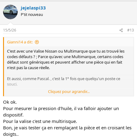
jejelaspi33
P'tit nouveau
15/5/26
#13
Gianni14 a dit:
C'est avec une Valise Nissan ou Multimarque que tu as trouvé les
codes défauts ? ; Parce qu'avec une Multimarque, certains codes
défaut sont génériques et peuvent afficher une pièce qui en fait
n'est pas la cause réelle.
Et aussi, comme Pascal. , c'est la 1° fois que quelqu'un poste ce
souci.
Cliquez pour agrandir...
Concernant les joints de gallerie, il faut arrêter de fabuller la-dessus ;
De nombreux Z'istes ont parcouru pas loin des 200 000 Kms voir
Ok ok.
plus sans jamais avoir de soucis et c'est facilement vérifiable avec les
Pour mesurer la pression d'huile, il va falloir ajouter un
PSI , si tu est à chaud en-dessous des 15 PSI , effectivement, là, ils
dispositif.
peuvent être en cause mais la voiture ne brouterait pas
Pour la valise c'est une multirisque.
logiquement.
Bon, je vais tester ça en remplaçant la pièce et en croisant les
doigts..