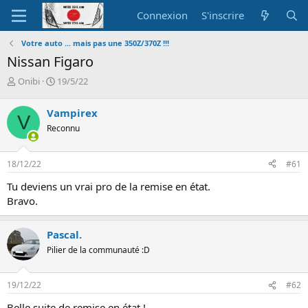
Connexion
S'inscrire
Votre auto ... mais pas une 350Z/370Z !!!
Nissan Figaro
A
D
Onibi
19/5/22
u
a
t
t
Vampirex
V
e
e
Reconnu
u
d
r
e
d
d
18/12/22
#61
e
é
l
b
Tu deviens un vrai pro de la remise en état.
a
u
Bravo.
d
t
i
s
Pascal.
c
Pilier de la communauté :D
u
s
s
19/12/22
#62
i
o
Belle suite de remise en état !