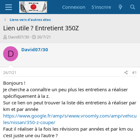
Connexion
S'inscrire
Liens vers d'autres sites
Lien utile ? Entretient 350Z
A
D
David07/30
26/7/21
u
a
t
t
David07/30
D
e
e
u
d
r
e
d
d
26/7/21
#1
e
é
l
b
Bonjours !
a
u
Je cherche a connaître un peu plus les entretiens a réaliser
d
t
spécifiquement à la z.
i
Sur ce lien on peut trouver la liste dés entretiens à réaliser par
s
km et par année
c
https://www.google.fr/amp/s/www.vroomly.com/amp/vehicu
u
s
les/nissan/350-z-coupe/
s
Faut il réaliser à la fois les révisions par années et par km ou
i
c’est juste une ou l’autre ?
o