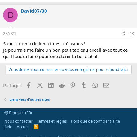
David07/30
D
27/7/21
#3
Super ! merci du lien et des précisions !
Je pourrais me faire un bon petit tableau excell avec tout ce
qu’il faudra faire pour entretenir la belle ahah
Vous devez vous connecter ou vous enregistrer pour répondre ici.
Facebook
X (Twitter)
LinkedIn
Reddit
Pinterest
Tumblr
WhatsApp
Email
Partager:
Liens vers d'autres sites
Français (FR)
Nous contacter
Termes et règles
Politique de confidentialité
Aide
Accueil
R
S
S
®