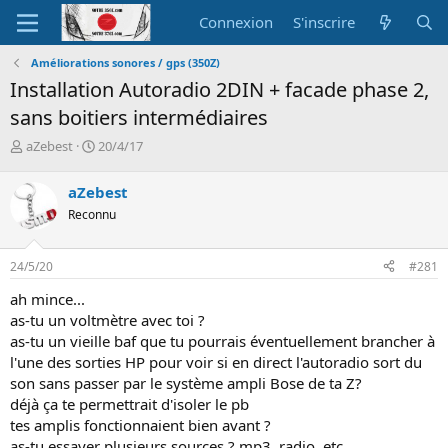
Connexion
S'inscrire
Améliorations sonores / gps (350Z)
Installation Autoradio 2DIN + facade phase 2,
sans boitiers intermédiaires
A
D
aZebest
20/4/17
u
a
t
t
aZebest
e
e
Reconnu
u
d
r
e
d
d
24/5/20
#281
e
é
l
b
ah mince...
a
u
as-tu un voltmètre avec toi ?
d
t
as-tu un vieille baf que tu pourrais éventuellement brancher à
i
l'une des sorties HP pour voir si en direct l'autoradio sort du
s
c
son sans passer par le système ampli Bose de ta Z?
u
déjà ça te permettrait d'isoler le pb
s
tes amplis fonctionnaient bien avant ?
s
as-tu essayer plusieurs sources ? mp3, radio, etc...