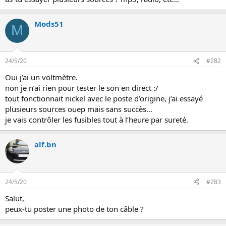
i
o
n
Mods51
M
24/5/20
#282
Oui j’ai un voltmètre.
non je n’ai rien pour tester le son en direct :/
tout fonctionnait nickel avec le poste d’origine, j’ai essayé
plusieurs sources ouep mais sans succès...
je vais contrôler les fusibles tout à l’heure par sureté.
alf.bn
24/5/20
#283
Salut,
peux-tu poster une photo de ton câble ?