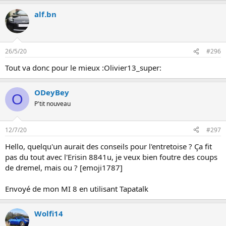
alf.bn
26/5/20
#296
Tout va donc pour le mieux :Olivier13_super:
ODeyBey
O
P'tit nouveau
12/7/20
#297
Hello, quelqu'un aurait des conseils pour l'entretoise ? Ça fit
pas du tout avec l'Erisin 8841u, je veux bien foutre des coups
de dremel, mais ou ? [emoji1787]
Envoyé de mon MI 8 en utilisant Tapatalk
Wolfi14