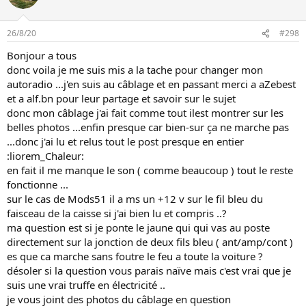
26/8/20
#298
Bonjour a tous
donc voila je me suis mis a la tache pour changer mon
autoradio ...j'en suis au câblage et en passant merci a aZebest
et a alf.bn pour leur partage et savoir sur le sujet
donc mon câblage j'ai fait comme tout ilest montrer sur les
belles photos ...enfin presque car bien-sur ça ne marche pas
...donc j'ai lu et relus tout le post presque en entier
:liorem_Chaleur:
en fait il me manque le son ( comme beaucoup ) tout le reste
fonctionne ...
sur le cas de Mods51 il a ms un +12 v sur le fil bleu du
faisceau de la caisse si j'ai bien lu et compris ..?
ma question est si je ponte le jaune qui qui vas au poste
directement sur la jonction de deux fils bleu ( ant/amp/cont )
es que ca marche sans foutre le feu a toute la voiture ?
désoler si la question vous parais naïve mais c'est vrai que je
suis une vrai truffe en électricité ..
je vous joint des photos du câblage en question