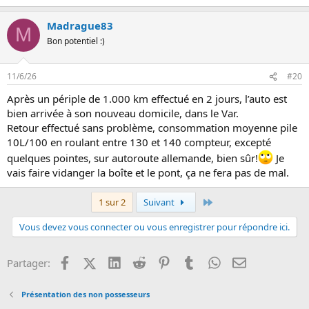
e
s
Madrague83
r
M
é
Bon potentiel :)
a
c
t
11/6/26
#20
i
o
Après un périple de 1.000 km effectué en 2 jours, l’auto est
n
bien arrivée à son nouveau domicile, dans le Var.
s
:
Retour effectué sans problème, consommation moyenne pile
10L/100 en roulant entre 130 et 140 compteur, excepté
quelques pointes, sur autoroute allemande, bien sûr!
Je
vais faire vidanger la boîte et le pont, ça ne fera pas de mal.
Dernier
1 sur 2
Suivant
Vous devez vous connecter ou vous enregistrer pour répondre ici.
Facebook
X (Twitter)
LinkedIn
Reddit
Pinterest
Tumblr
WhatsApp
Email
Partager:
Présentation des non possesseurs