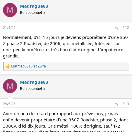
Madrague83
M
Bon potentiel :)
21/4/26
#12
Normalement, d’ici 15 jours je deviens propriétaire d’une 350
Z phase 2 Roadster, de 2006, gris métallisée, Intérieur cuir
noir, peu kilométrée, et très bon état d’origine. L’impatience
grandit.
Matmac0013
et
Zwra
L
e
s
Madrague83
r
M
é
Bon potentiel :)
a
c
t
29/5/26
#13
i
o
Avec un peu de retard par rapport aux prévisions, je vais
n
enfin devenir propriétaire d’une 350Z Roadster, phase 2, donc
s
:
300CV, d’ici dix jours. Gris métal, 100% d’origine, sauf 1/2
ligne Cobra, peu kilométrée, et en état concours. Je posterai