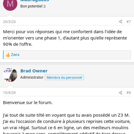
M
Bon potentiel :)
26/3/26
#7
Merci pour vos réponses qui me confortent dans l’idée de
m’orienter vers une phase 1, d’autant plus qu’elle représente
90% de l’offre.
Zwra
L
e
s
Brad Owner
r
é
Administrator
Membre du personnel
a
c
t
10/4/26
#8
i
o
Bienvenue sur le forum.
n
s
:
J'ai tout de suite tilté en voyant que tu avais possédé un Z3 M.
J'ai eu l'occasion de conduire à plusieurs reprises cette voiture,
un vrai régal. Surtout ce 6 en ligne, un des meilleurs moulins
bavarois à mon sens, complètement addictif de tirer dessus