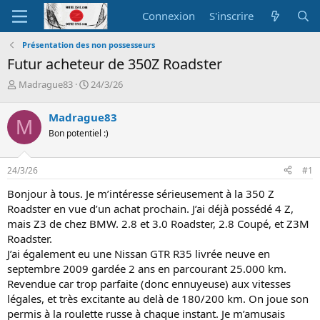
Connexion
S'inscrire
Présentation des non possesseurs
Futur acheteur de 350Z Roadster
A
D
Madrague83
24/3/26
u
a
t
t
Madrague83
M
e
e
Bon potentiel :)
u
d
r
e
d
d
24/3/26
#1
e
é
l
b
Bonjour à tous. Je m’intéresse sérieusement à la 350 Z
a
u
Roadster en vue d’un achat prochain. J’ai déjà possédé 4 Z,
d
t
mais Z3 de chez BMW. 2.8 et 3.0 Roadster, 2.8 Coupé, et Z3M
i
Roadster.
s
c
J’ai également eu une Nissan GTR R35 livrée neuve en
u
septembre 2009 gardée 2 ans en parcourant 25.000 km.
s
Revendue car trop parfaite (donc ennuyeuse) aux vitesses
s
légales, et très excitante au delà de 180/200 km. On joue son
i
permis à la roulette russe à chaque instant. Je m’amusais
o