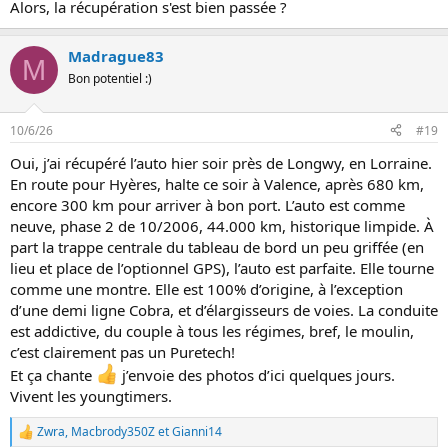
Alors, la récupération s'est bien passée ?
Madrague83
M
Bon potentiel :)
10/6/26
#19
Oui, j’ai récupéré l’auto hier soir près de Longwy, en Lorraine.
En route pour Hyères, halte ce soir à Valence, après 680 km,
encore 300 km pour arriver à bon port. L’auto est comme
neuve, phase 2 de 10/2006, 44.000 km, historique limpide. À
part la trappe centrale du tableau de bord un peu griffée (en
lieu et place de l’optionnel GPS), l’auto est parfaite. Elle tourne
comme une montre. Elle est 100% d’origine, à l’exception
d’une demi ligne Cobra, et d’élargisseurs de voies. La conduite
est addictive, du couple à tous les régimes, bref, le moulin,
c’est clairement pas un Puretech!
Et ça chante
j’envoie des photos d’ici quelques jours.
Vivent les youngtimers.
Zwra
,
Macbrody350Z
et
Gianni14
L