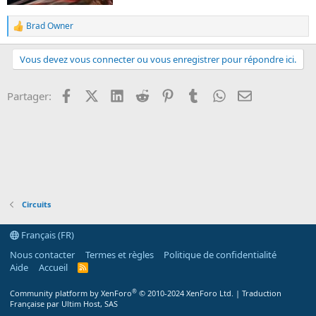
n
Brad Owner
L
e
s
Vous devez vous connecter ou vous enregistrer pour répondre ici.
r
é
a
Facebook
X (Twitter)
LinkedIn
Reddit
Pinterest
Tumblr
WhatsApp
Email
Partager:
c
t
i
o
n
s
:
Circuits
Français (FR)
Nous contacter
Termes et règles
Politique de confidentialité
Aide
Accueil
R
S
S
®
Community platform by XenForo
© 2010-2024 XenForo Ltd.
|
Traduction
Française par Ultim Host, SAS