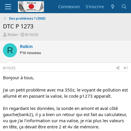
Connexion
S'inscrire
Des problèmes ? (350Z)
DTC P 1273
A
D
Robin
8/10/25
u
a
t
t
Robin
R
e
e
P'tit nouveau
u
d
r
e
d
d
8/10/25
#1
e
é
l
b
Bonjour à tous,
a
u
d
t
J'ai un petit problème avec ma 350z, le voyant de pollution est
i
allumé et en passant la valise, le code p1273 apparaît.
s
c
En regardant les données, la sonde en amont et aval côté
u
s
gauche(bank2), il y a bien un retour qui est fait au calculateur,
s
vu que j'ai l'information sur ma valise, je n'ai plus les valeurs
i
en tête, ça devait être entre 2 et 4v de mémoire.
o