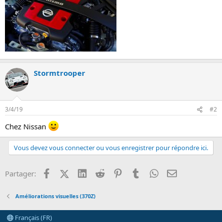
n
Stormtrooper
3/4/19
#2
Chez Nissan
Vous devez vous connecter ou vous enregistrer pour répondre ici.
Facebook
X (Twitter)
LinkedIn
Reddit
Pinterest
Tumblr
WhatsApp
Email
Partager:
Améliorations visuelles (370Z)
Français (FR)