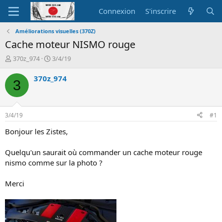
Connexion
S'inscrire
Améliorations visuelles (370Z)
Cache moteur NISMO rouge
A
D
370z_974
3/4/19
u
a
t
t
370z_974
3
e
e
u
d
r
e
d
d
3/4/19
#1
e
é
l
b
Bonjour les Zistes,
a
u
d
t
Quelqu'un saurait où commander un cache moteur rouge
i
nismo comme sur la photo ?
s
c
Merci
u
s
s
i
o