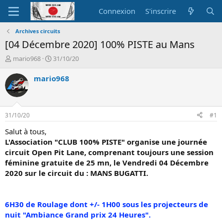
Connexion
S'inscrire
Archives circuits
[04 Décembre 2020] 100% PISTE au Mans
A
D
mario968
31/10/20
u
a
t
t
mario968
e
e
u
d
r
e
d
d
31/10/20
#1
e
é
l
b
Salut à tous,
a
u
L'Association "CLUB 100% PISTE" organise une journée
d
t
circuit Open Pit Lane, comprenant toujours une session
i
féminine gratuite de 25 mn, le Vendredi 04 Décembre
s
2020 sur le circuit du : MANS BUGATTI.
c
u
s
s
6H30 de Roulage dont +/- 1H00 sous les projecteurs de
i
nuit "Ambiance Grand prix 24 Heures".
o