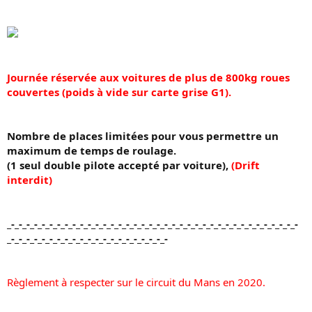
n
Journée réservée aux voitures de plus de 800kg roues
couvertes (poids à vide sur carte grise G1).
Nombre de places limitées pour vous permettre un
maximum de temps de roulage.
(1 seul double pilote accepté par voiture),
(Drift
interdit)
_-_-_-_-_-_-_-_-_-_-_-_-_-_-_-_-_-_-_-_-_-_-_-_-_-_-_-_-_-_-_-_-_-_-_-_-_-_-
_-_-_-_-_-_-_-_-_-_-_-_-_-_-_-_-_-_-_-_-_-
Règlement à respecter sur le circuit du Mans en 2020.