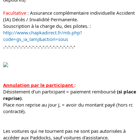
Facultative
: Assurance complémentaire individuelle Accident
(IA) Décès / Invalidité Permanente.
Souscription à la charge du, des pilotes. :
http://www.chapkadirect.fr/mb.php?
code=gs_ia_lamj&action=sous
_-_-_-_-_-_-_-_-_-_-_-_-_-_-_-_-_-_-_-_-_-
Annulation par le participant
:
Désistement d’un participant = paiement remboursé
(si place
reprise)
.
Place non reprise au jour J, = avoir du montant payé (hors rc
contracté).
Les voitures qui ne tournent pas ne sont pas autorisées à
accéder aux Paddocks, sauf voitures d'assistance.