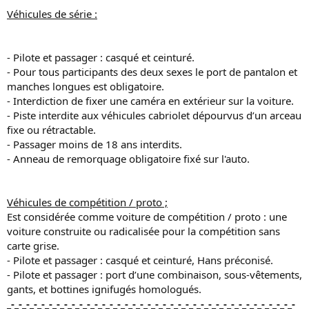
Véhicules de série :
- Pilote et passager : casqué et ceinturé.
- Pour tous participants des deux sexes le port de pantalon et
manches longues est obligatoire.
- Interdiction de fixer une caméra en extérieur sur la voiture.
- Piste interdite aux véhicules cabriolet dépourvus d’un arceau
fixe ou rétractable.
- Passager moins de 18 ans interdits.
- Anneau de remorquage obligatoire fixé sur l'auto.
Véhicules de compétition / proto ;
Est considérée comme voiture de compétition / proto : une
voiture construite ou radicalisée pour la compétition sans
carte grise.
- Pilote et passager : casqué et ceinturé, Hans préconisé.
- Pilote et passager : port d’une combinaison, sous-vêtements,
gants, et bottines ignifugés homologués.
_-_-_-_-_-_-_-_-_-_-_-_-_-_-_-_-_-_-_-_-_-_-_-_-_-_-_-_-_-_-_-_-_-_-_-_-_-_-