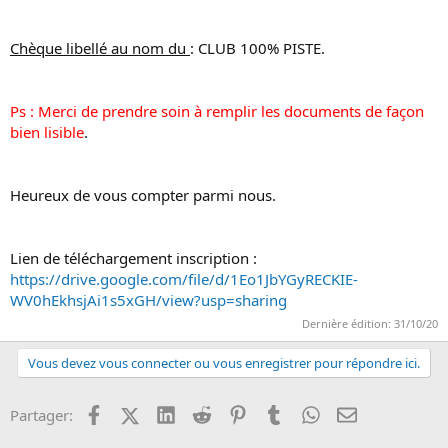
Chèque libellé au nom du
: CLUB 100% PISTE.
Ps : Merci de prendre soin à remplir les documents de façon
bien lisible
.
Heureux de vous compter parmi nous.
Lien de téléchargement inscription :
https://drive.google.com/file/d/1Eo1JbYGyRECKIE-
WV0hEkhsjAi1s5xGH/view?usp=sharing
Dernière édition:
31/10/20
Vous devez vous connecter ou vous enregistrer pour répondre ici.
Facebook
X (Twitter)
LinkedIn
Reddit
Pinterest
Tumblr
WhatsApp
Email
Partager: