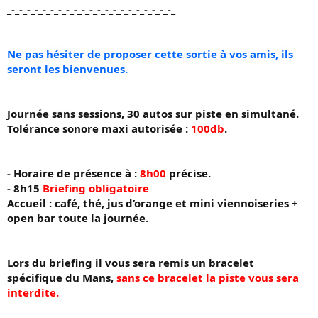
_-_-_-_-_-_-_-_-_-_-_-_-_-_-_-_-_-_-_-_-_-_
Ne pas hésiter de proposer cette sortie à vos amis, ils
seront les bienvenues.
Journée sans sessions, 30 autos sur piste en simultané.
Tolérance sonore maxi autorisée :
100db
.
- Horaire de présence à :
8h00
précise.
- 8h15
Briefing obligatoire
Accueil : café, thé, jus d’orange et mini viennoiseries +
open bar toute la journée.
Lors du briefing il vous sera remis un bracelet
spécifique du Mans,
sans ce bracelet la piste vous sera
interdite.