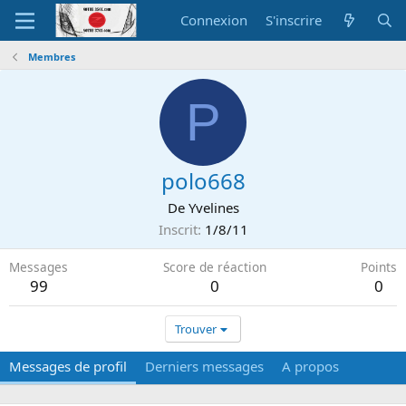
Connexion
S'inscrire
Membres
P
polo668
De
Yvelines
Inscrit
1/8/11
Messages
Score de réaction
Points
99
0
0
Trouver
Messages de profil
Derniers messages
A propos