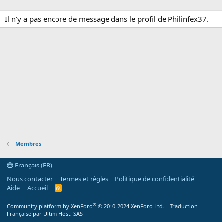
Il n'y a pas encore de message dans le profil de Philinfex37.
Membres
Français (FR)
Nous contacter
Termes et règles
Politique de confidentialité
Aide
Accueil
R
S
S
®
Community platform by XenForo
© 2010-2024 XenForo Ltd.
|
Traduction
Française par Ultim Host, SAS