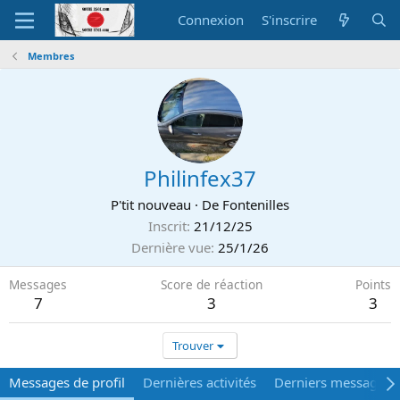
Connexion
S'inscrire
Membres
Philinfex37
P'tit nouveau
·
De
Fontenilles
Inscrit
21/12/25
Dernière vue
25/1/26
Messages
Score de réaction
Points
7
3
3
Trouver
Messages de profil
Dernières activités
Derniers messages