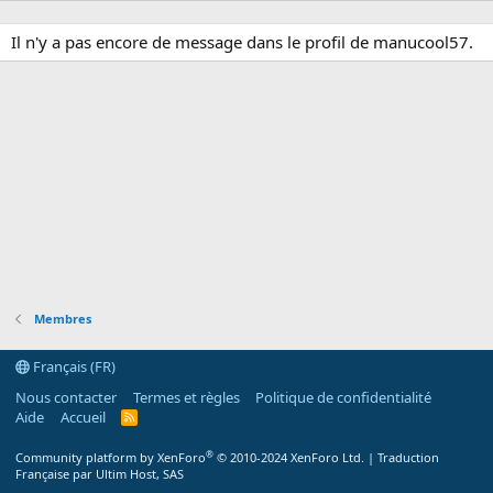
Il n'y a pas encore de message dans le profil de manucool57.
Membres
Français (FR)
Nous contacter
Termes et règles
Politique de confidentialité
Aide
Accueil
R
S
S
®
Community platform by XenForo
© 2010-2024 XenForo Ltd.
|
Traduction
Française par Ultim Host, SAS