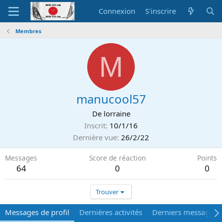
Connexion
S'inscrire
Membres
M
manucool57
De
lorraine
Inscrit
10/1/16
Dernière vue
26/2/22
Messages
Score de réaction
Points
64
0
0
Trouver
Messages de profil
Dernières activités
Derniers messages