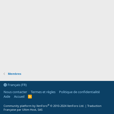
Membres
Français (FR)
Nous contacter
Termes et règles
Politique de confidentialité
Aide
Accueil
R
S
S
®
Community platform by XenForo
© 2010-2024 XenForo Ltd.
|
Traduction
Française par Ultim Host, SAS