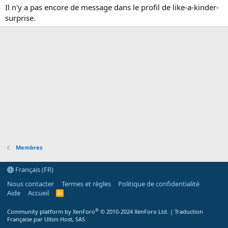
Il n'y a pas encore de message dans le profil de like-a-kinder-
surprise.
Membres
Français (FR)
Nous contacter
Termes et règles
Politique de confidentialité
Aide
Accueil
R
S
S
®
Community platform by XenForo
© 2010-2024 XenForo Ltd.
|
Traduction
Française par Ultim Host, SAS