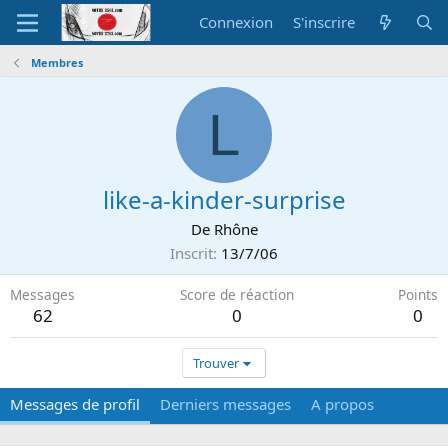
Connexion
S'inscrire
Membres
L
like-a-kinder-surprise
De
Rhône
Inscrit
13/7/06
Messages
Score de réaction
Points
62
0
0
Trouver
Messages de profil
Derniers messages
A propos