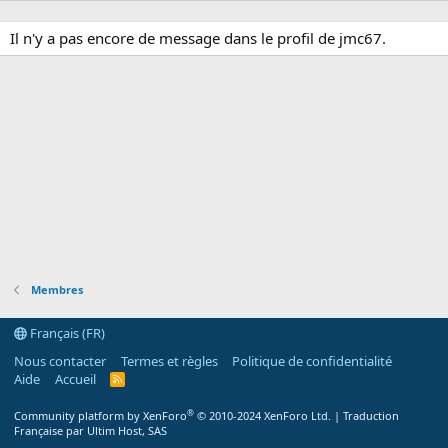
Il n'y a pas encore de message dans le profil de jmc67.
Membres
Français (FR)
Nous contacter
Termes et règles
Politique de confidentialité
Aide
Accueil
R
S
S
®
Community platform by XenForo
© 2010-2024 XenForo Ltd.
|
Traduction
Française par Ultim Host, SAS