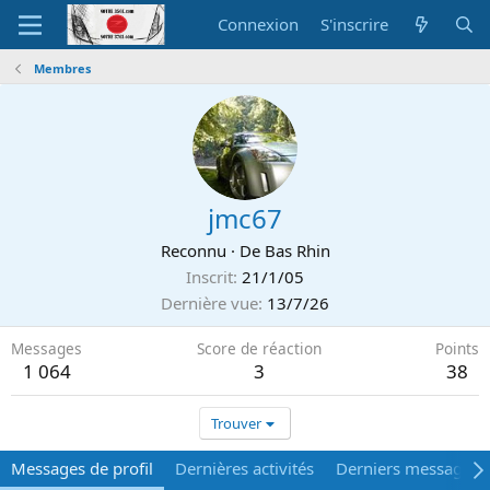
Connexion
S'inscrire
Membres
jmc67
Reconnu
·
De
Bas Rhin
Inscrit
21/1/05
Dernière vue
13/7/26
Messages
Score de réaction
Points
1 064
3
38
Trouver
Messages de profil
Dernières activités
Derniers messages