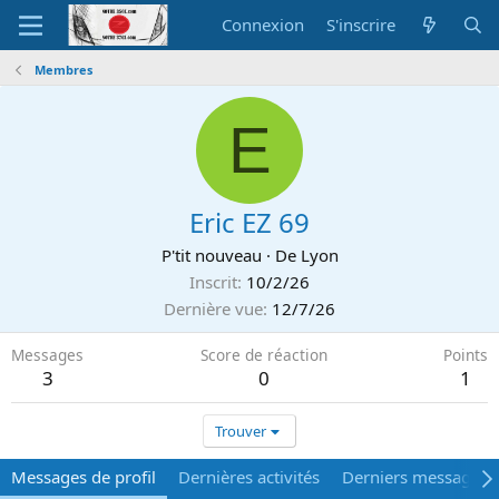
Connexion
S'inscrire
Membres
E
Eric EZ 69
P'tit nouveau
·
De
Lyon
Inscrit
10/2/26
Dernière vue
12/7/26
Messages
Score de réaction
Points
3
0
1
Trouver
Messages de profil
Dernières activités
Derniers messages