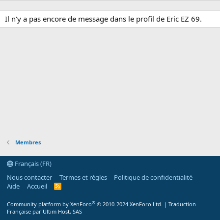
Il n'y a pas encore de message dans le profil de Eric EZ 69.
Membres
Français (FR)
Nous contacter
Termes et règles
Politique de confidentialité
Aide
Accueil
R
S
S
®
Community platform by XenForo
© 2010-2024 XenForo Ltd.
|
Traduction
Française par Ultim Host, SAS