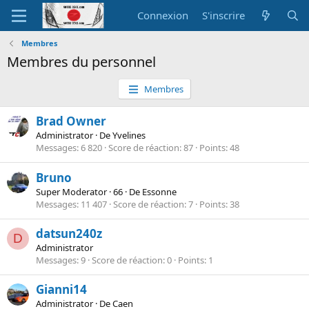
Connexion
S'inscrire
Membres
Membres du personnel
Membres
Brad Owner
Administrator
·
De
Yvelines
Messages
6 820
Score de réaction
87
Points
48
Bruno
Super Moderator
·
66
·
De
Essonne
Messages
11 407
Score de réaction
7
Points
38
datsun240z
D
Administrator
Messages
9
Score de réaction
0
Points
1
Gianni14
Administrator
·
De
Caen