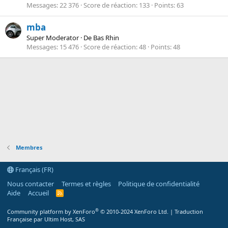
Messages
22 376
Score de réaction
133
Points
63
mba
Super Moderator
·
De
Bas Rhin
Messages
15 476
Score de réaction
48
Points
48
Membres
Français (FR)
Nous contacter
Termes et règles
Politique de confidentialité
Aide
Accueil
R
S
S
®
Community platform by XenForo
© 2010-2024 XenForo Ltd.
|
Traduction
Française par Ultim Host, SAS