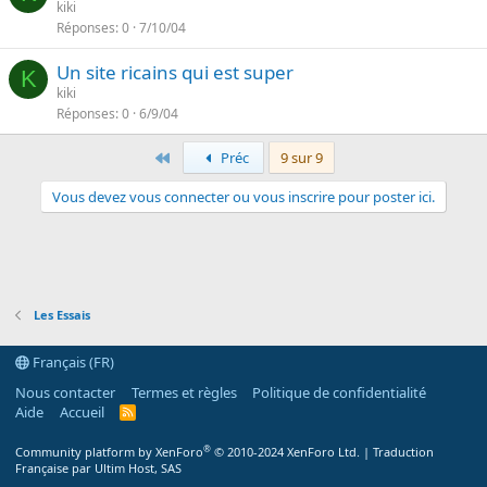
kiki
Réponses
0
7/10/04
Un site ricains qui est super
K
kiki
Réponses
0
6/9/04
Premier
Préc
9 sur 9
Vous devez vous connecter ou vous inscrire pour poster ici.
Les Essais
Français (FR)
Nous contacter
Termes et règles
Politique de confidentialité
Aide
Accueil
R
S
S
®
Community platform by XenForo
© 2010-2024 XenForo Ltd.
|
Traduction
Française par Ultim Host, SAS