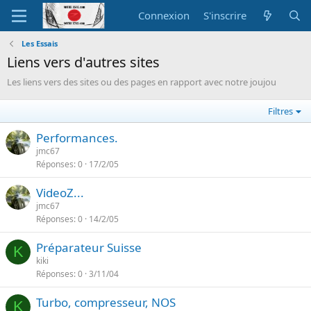
Connexion
S'inscrire
Les Essais
Liens vers d'autres sites
Les liens vers des sites ou des pages en rapport avec notre joujou
Filtres
Performances.
jmc67
Réponses
0
17/2/05
VideoZ...
jmc67
Réponses
0
14/2/05
Préparateur Suisse
K
kiki
Réponses
0
3/11/04
Turbo, compresseur, NOS
K